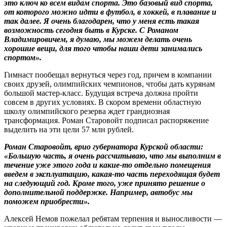
это ключ ко всем видам спорта. Это базовый вид спорта,
от которого можно идти в футбол, в хоккей, в плавание и
так далее. Я очень благодарен, что у меня есть такая
возможность сегодня быть в Курске. С Романом
Владимировичем, я думаю, мы можем делать очень
хорошие вещи, для того чтобы наши дети занимались
спортом».
Гимнаст пообещал вернуться через год, причем в компании
своих друзей, олимпийских чемпионов, чтобы дать курянам
большой мастер-класс. Будущая встреча должна пройти
совсем в других условиях. В скором времени областную
школу олимпийского резерва ждет грандиозная
трансформация. Роман Старовойт подписал распоряжение
выделить на эти цели 57 млн рублей.
Роман Старовойт, врио губернатора Курской области:
«Большую часть, я очень рассчитываю, что мы выполним в
течение уже этого года и какие-то отдельно помещения
введем в эксплуатацию, какая-то часть переходящая будет
на следующий год. Кроме того, уже принято решение о
дополнительной поддержке. Например, автобус мы
поможем приобрести».
Алексей Немов пожелал ребятам терпения и выносливости —