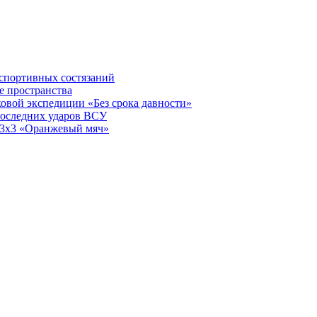
 спортивных состязаний
е пространства
овой экспедиции «Без срока давности»
последних ударов ВСУ
у 3х3 «Оранжевый мяч»