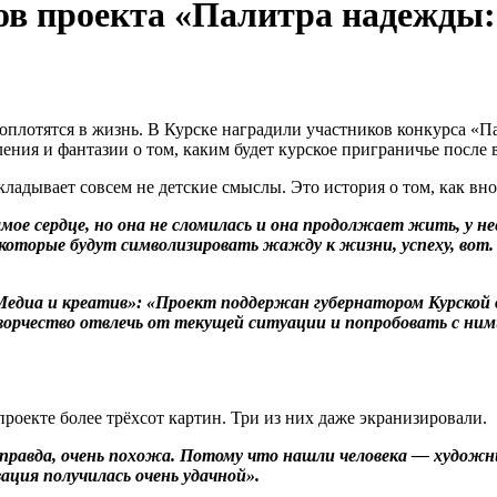
ов проекта «Палитра надежды:
оплотятся в жизнь. В Курске наградили участников конкурса «П
ения и фантазии о том, каким будет курское приграничье после 
адывает совсем не детские смыслы. Это история о том, как вно
амое сердце, но она не сломилась и она продолжает жить, у н
которые будут символизировать жажду к жизни, успеху, вот.
едиа и креатив»: «
Проект поддержан губернатором Курской о
ворчество отвлечь от текущей ситуации и попробовать с ним
роекте более трёхсот картин. Три из них даже экранизировали.
 правда, очень похожа. Потому что нашли человека — художни
ация получилась очень удачной».