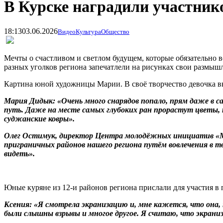
В Курске наградили участник
18:13
03.06.2026
Видео
Культура
Общество
Мечты о счастливом и светлом будущем, которые обязательно в
разных уголков региона запечатлели на рисунках свои размышл
Картина юной художницы Марии. В своё творчество девочка вкл
Мария Дидык: «
Очень много снарядов попало, прям даже в с
путь. Даже на месте самых глубоких ран прорастут цветы, 
суджанские ковры».
Олег Остимук, директор Центра молодёжных инициатив «М
приграничных районов нашего региона путём вовлечения в т
видеть».
Юные куряне из 12-и районов региона прислали для участия в п
Ксения: «
Я смотрела экранизацию и, мне кажется, что она,
были слышны взрывы и многое другое. Я считаю, что экраниз