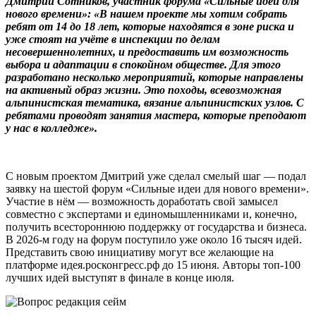
Дмитрий Сотников,
участник форума «Сильные идеи для
нового времени»: «
В нашем проекте мы хотим собрать
ребят от 14 до 18 лет, которые находятся в зоне риска и
уже стоят на учёте в инспекции по делам
несовершеннолетних, и предоставить им возможность
выбора и адаптации в спокойном обществе. Для этого
разработано несколько мероприятий, которые направлены
на активный образ жизни. Это походы, всевозможная
альпинистская тематика, вязание альпинистских узлов. С
ребятами проводят занятия мастера, которые преподают
у нас в колледже».
С новым проектом Дмитрий уже сделал смелый шаг — подал
заявку на шестой форум «Сильные идеи для нового времени».
Участие в нём — возможность доработать свой замысел
совместно с экспертами и единомышленниками и, конечно,
получить всестороннюю поддержку от государства и бизнеса.
В 2026-м году на форум поступило уже около 16 тысяч идей.
Представить свою инициативу могут все желающие на
платформе идея.росконгресс.рф до 15 июня. Авторы топ-100
лучших идей выступят в финале в конце июля.