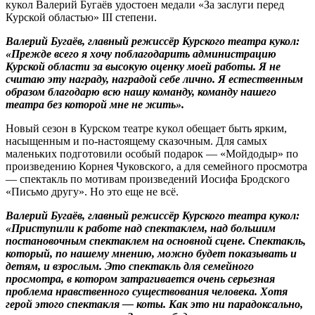
кукол Валерий Буга
ё
в удостоен медали «За заслуги перед
Курской областью» III степени.
Валерий Буга
ё
в,
главный режиссёр Курского театра кукол:
«
Прежде всего я хочу поблагодарить администрацию
Курской области за высокую оценку моей работы. Я не
считаю эту награду, наградой себе лично. Я естественным
образом благодарю всю нашу команду, команду нашего
театра без которой мне не жить».
Новый сезон в Курском театре кукол обещает быть ярким,
насыщенным и по-настоящему сказочным. Для самых
маленьких подготовили особый подарок — «Мойдодыр» по
произведению Корнея Чуковского, а для семейного просмотра
— спектакль по мотивам произведений Иосифа Бродского
«Письмо другу». Но это еще не всё.
Валерий Буга
ё
в,
главный режиссёр Курского театра кукол:
«
Приступили к работе над спектаклем, над большим
постановочным спектаклем на основной сцене. Спектакль,
который, по нашему мнению, можно будет показывать и
детям, и взрослым. Это спектакль для семейного
просмотра, в котором затрагивается очень серьезная
проблема нравственного существования человека. Хотя
герой этого спектакля — коты. Как это ни парадоксально,