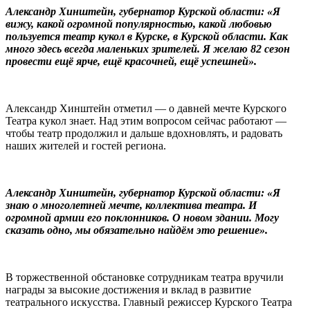
Александр Хинштейн,
губернатор Курской области: «
Я
вижу, какой огромной популярностью, какой любовью
пользуется театр кукол в Курске, в Курской области. Как
много здесь всегда маленьких зрителей. Я желаю 82 сезон
провести ещ
ё
ярче, ещ
ё
красочней,
е
щё успешней».
Александр Хинштейн отметил — о давней мечте Курского
Театра кукол знает. Над этим вопросом сейчас работают —
чтобы театр продолжил и дальше вдохновлять, и радовать
наших жителей и гостей региона.
Александр Хинштейн,
губернатор Курской области: «
Я
знаю о многолетней мечте, коллектива театра. И
огромной армии его поклонников. О новом здани
и
. Могу
сказать одно, мы обязательно найдём это решение».
В торжественной обстановке сотрудникам театра вручили
награды за высокие достижения и вклад в развитие
театрального искусства. Главный режиссер Курского Театра