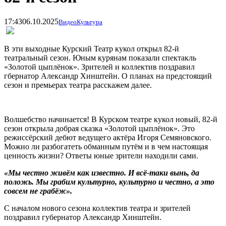
17:43
06.10.2025
Видео
Культура
В эти выходные Курский Театр кукол открыл 82-й
театральный сезон. Юным курянам показали спектакль
«Золотой цыплёнок». Зрителей и коллектив поздравил
гбернатор Александр Хинштейн. О планах на предстоящий
сезон и премьерах театра расскажем далее.
Волшебство начинается! В Курском театре кукол новый, 82-й
сезон открыла добрая сказка «Золотой цыпл
ё
нок». Это
режиссёрский дебют ведущего актёра Игоря Семяновского.
Можно ли разбогатеть обманным путём и в чем настоящая
ценность жизни? Ответы юные зрители находили сами.
«Мы честно живём как известно. И всё-таки вынь, да
положь. Мы грабим культурно, культурно и честно, а это
совсем не грабёж».
С началом нового сезона коллектив театра и зрителей
поздравил губернатор Александр Хинштейн.